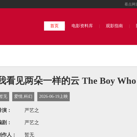
看点网
首页
电影资料库
观影指南
|
|
|
我看见两朵一样的云 The Boy Who Co
暂无
爱情,科幻
2026-06-19上映
导演：
严艺之
编剧：
严艺之
制作人：
暂无