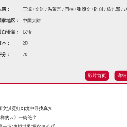
主演：
王源 / 文淇 / 温茉言 / 闫楠 / 张颂文 / 陈创 / 杨九郎 /
国家地区：
中国大陆
对白语言：
汉语
2D
版本：
70
评分：
影片首页
详细
王源文淇霓虹幻境中寻找真实
朵一样的云》一骑绝尘
是一场“虚拟世界”里的真心话