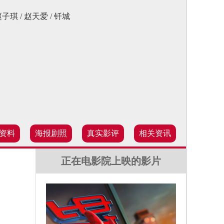
 赵子琪 / 赵天爱 / 钎城
资料
海报剧照
真实影评
相关资讯
正在电影院上映的影片