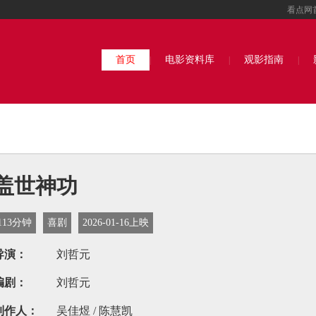
看点网
首页
电影资料库
观影指南
|
|
|
盖世神功
113分钟
喜剧
2026-01-16上映
导演：
刘哲元
编剧：
刘哲元
制作人：
吴佳煜 / 陈慧凯