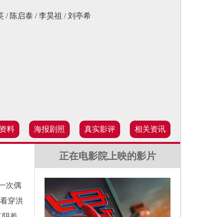
英 / 陈启泰 / 李昊祖 / 刘亭希
资料
海报剧照
真实影评
相关资讯
正在电影院上映的影片
一次偶
已看穿洪
真阴差