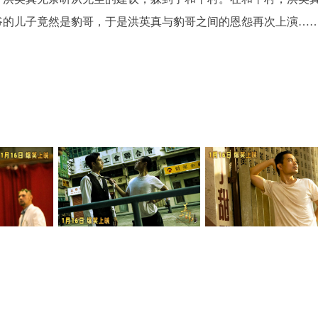
爷的儿子竟然是豹哥，于是洪英真与豹哥之间的恩怨再次上演…