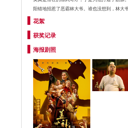
阳错地招惹了恶霸林大爷。谁也没想到，林大
花絮
获奖记录
海报剧照