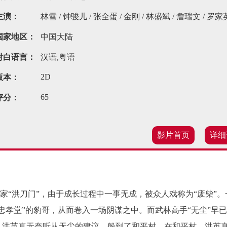
主演：
林雪 / 钟骏儿 / 张全蛋 / 金刚 / 林盛斌 / 詹瑞文 / 罗家
国家地区：
中国大陆
对白语言：
汉语,粤语
2D
版本：
65
评分：
影片首页
详细
“洪刀门”，由于成长过程中一事无成，被众人戏称为“废柴”。
忠孝堂”的豹哥，从而卷入一场阴谋之中。而武林高手“无尘”早
。洪英真无奈听从无尘的建议，躲到了和平村。在和平村，洪英