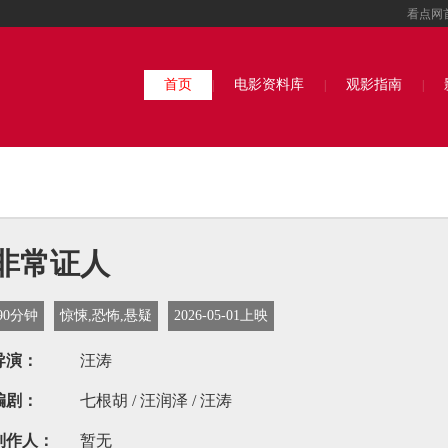
看点网
首页
电影资料库
观影指南
|
|
|
非常证人
90分钟
惊悚,恐怖,悬疑
2026-05-01上映
导演：
汪涛
编剧：
七根胡 / 汪润泽 / 汪涛
制作人：
暂无