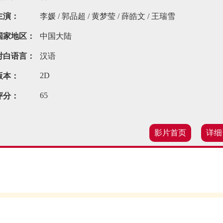
主演：
李媛 / 郭品超 / 黄梦莹 / 薛皓文 / 王瑞雪
国家地区：
中国大陆
对白语言：
汉语
2D
版本：
65
评分：
影片首页
详细