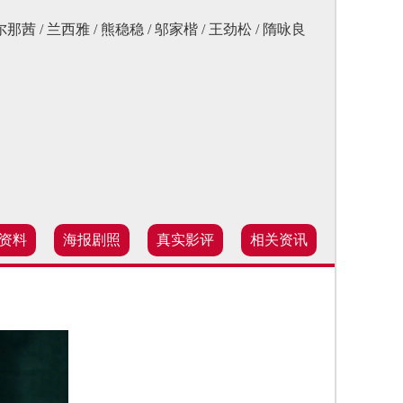
那尔那茜 / 兰西雅 / 熊稳稳 / 邬家楷 / 王劲松 / 隋咏良
资料
海报剧照
真实影评
相关资讯