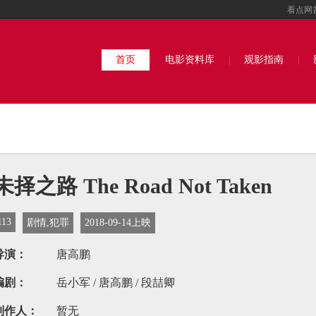
看点网
首页
电影资料库
观影指南
|
|
|
未择之路 The Road Not Taken
113
剧情,犯罪
2018-09-14上映
导演：
唐高鹏
编剧：
岳小军 / 唐高鹏 / 段喆卿
制作人：
暂无