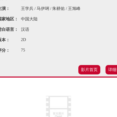
主演：
王学兵 / 马伊琍 / 朱耕佑 / 王旭峰
国家地区：
中国大陆
对白语言：
汉语
2D
版本：
75
评分：
影片首页
详细